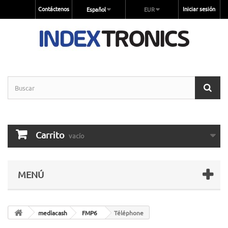
Contáctenos
Iniciar sesión
Español
EUR
Carrito
vacío
MENÚ
mediacash
FMP6
Téléphone