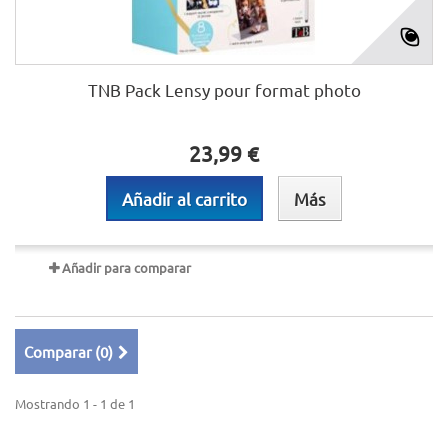
TNB Pack Lensy pour format photo
23,99 €
Añadir al carrito
Más
Añadir para comparar
Comparar (
0
)
Mostrando 1 - 1 de 1