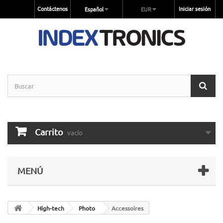
Contáctenos
Iniciar sesión
Español
EUR
Carrito
vacío
MENÚ
High-tech
Photo
Accessoires