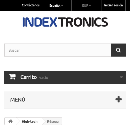
Contáctenos
Iniciar sesión
Español
EUR
Carrito
vacío
MENÚ
High-tech
Réseau