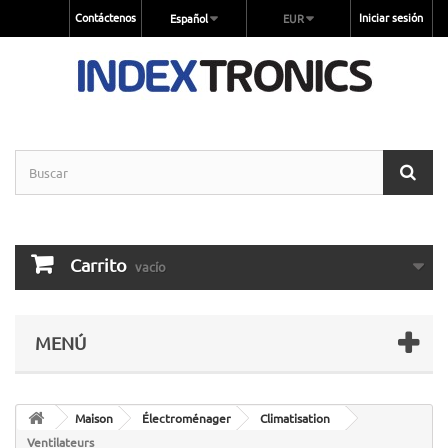
Contáctenos
Iniciar sesión
Español
EUR
Carrito
vacío
MENÚ
Maison
Électroménager
Climatisation
Ventilateurs