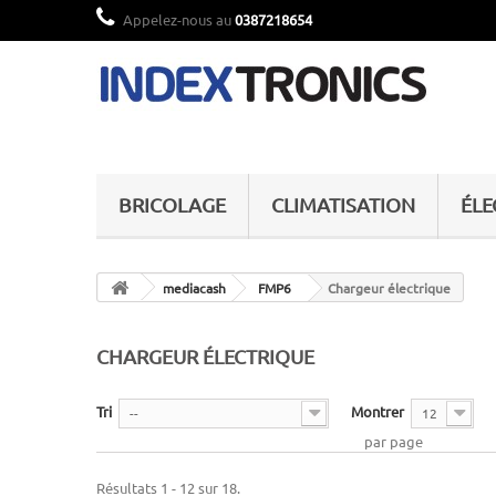
Appelez-nous au
0387218654
BRICOLAGE
CLIMATISATION
ÉL
mediacash
FMP6
Chargeur électrique
CHARGEUR ÉLECTRIQUE
Tri
Montrer
--
12
par page
Résultats 1 - 12 sur 18.