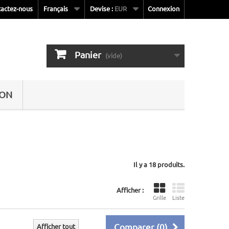
actez-nous
Français
Devise :
EUR
Connexion
Panier
(vide)
SON
Il y a 18 produits.
Afficher :
Grille
Liste
Comparer (
0
)
Afficher tout