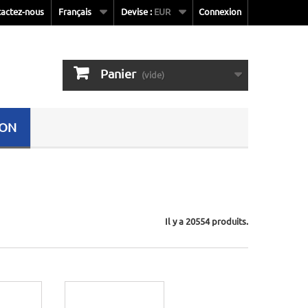
actez-nous
Français
Devise :
EUR
Connexion
Panier
(vide)
SON
Il y a 20554 produits.