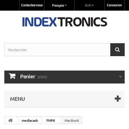
Contactez-nous
Connexion
Français
EUR
Panier
(vide)
MENU
mediacash
FMP6
MacBook