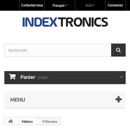
Contactez-nous
Connexion
Français
EUR
Panier
(vide)
MENU
Maison
Friteuses