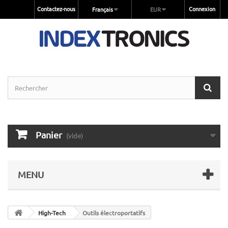
Contactez-nous
Connexion
Français
EUR
Panier
(vide)
MENU
High-Tech
Outils électroportatifs