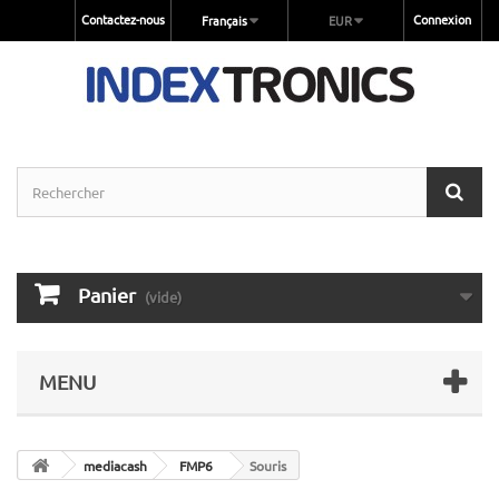
Contactez-nous
Connexion
Français
EUR
Panier
(vide)
MENU
mediacash
FMP6
Souris