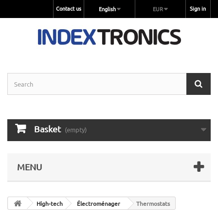
Contact us
Sign in
English
EUR
Basket
(empty)
MENU
High-tech
Électroménager
Thermostats