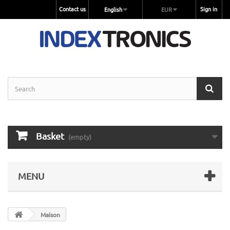
Contact us
Sign in
English
EUR
Basket
(empty)
MENU
Maison