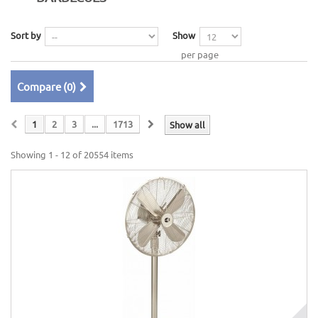
Sort by
Show
per page
Compare (
0
)
1
2
3
...
1713
Show all
Showing 1 - 12 of 20554 items