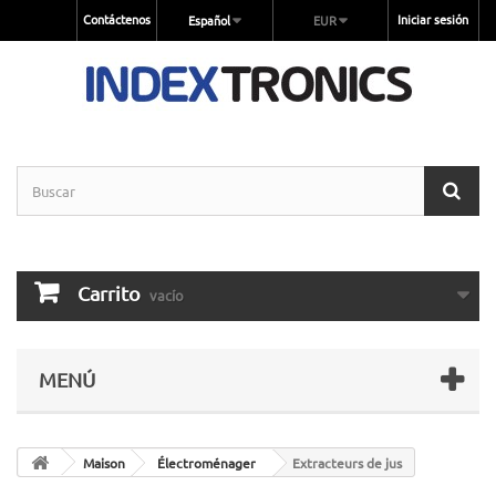
Contáctenos
Iniciar sesión
Español
EUR
Carrito
vacío
MENÚ
Maison
Électroménager
Extracteurs de jus