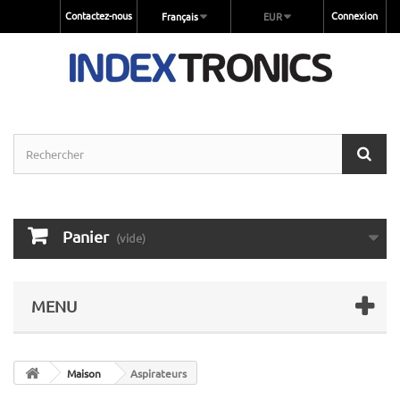
Contactez-nous
Connexion
Français
EUR
Panier
(vide)
MENU
Maison
Aspirateurs