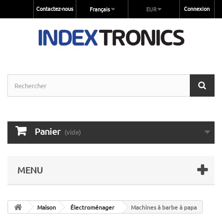
Contactez-nous
Connexion
Français
EUR
Panier
(vide)
MENU
Maison
Électroménager
Machines à barbe à papa