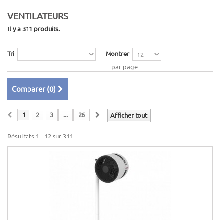
VENTILATEURS
Il y a 311 produits.
Tri
Montrer
par page
Comparer (
0
)
1
2
3
...
26
Afficher tout
Résultats 1 - 12 sur 311.