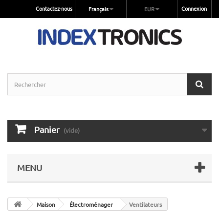
Contactez-nous
Connexion
Français
EUR
Panier
(vide)
MENU
Maison
Électroménager
Ventilateurs