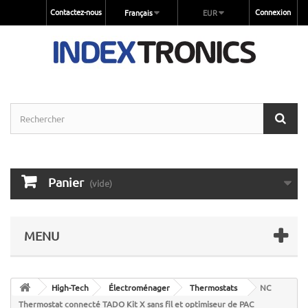
Contactez-nous
Connexion
Français
EUR
Panier
(vide)
MENU
High-Tech
Électroménager
Thermostats
NC
Thermostat connecté TADO Kit X sans fil et optimiseur de PAC