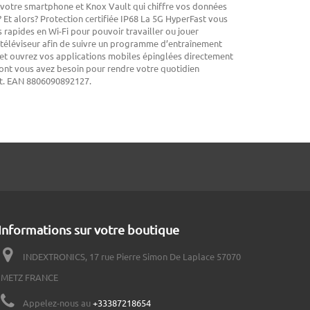
e votre smartphone et Knox Vault qui chiffre vos données
 Et alors? Protection certifiée IP68 La 5G HyperFast vous
 rapides en Wi-Fi pour pouvoir travailler ou jouer
 téléviseur afin de suivre un programme d’entraînement
 et ouvrez vos applications mobiles épinglées directement
 dont vous avez besoin pour rendre votre quotidien
ant. EAN 8806090892127.
Informations sur votre boutique
INDEXTRONICS, 17 rue Pierre Simon De Laplace 57070
METZ FRANCE
Appelez-nous au
+33387218654