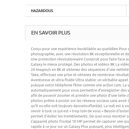
HAZARDOUS
EN SAVOIR PLUS
Conçu pour une expérience inoubliable au quotidien Pour d
photographie, avec une résolution 8K exceptionnelle et des
Une protection révolutionnaire Construit pour faire face a
Galaxy le mieux protégé. Des photos et vidéos 8K La vidéo 
24 images/s en 8K et obtenez des séquences d'une netteté
Take, effectuez une prise et obtenez de nombreux résultat
Aventureux et ultra-fluide Ultra stable: un véritable appel
puisque votre téléphone filme comme une action cam. La vi
automatiquement pour vous permettre d’enregistrer des vid
afin de pouvoir zoomer et prendre une photo d’une telle cla
photos prêtes à poster sur les réseaux sociaux sans avoir à f
qu’il ou elle soit toujours époustouflant(e). La nuit est à
revoir à tout ce qui est « trop loin de vous » Besoin d'is
permet d'éviter les tremblements. De quoi vous montrer sous
L’appareil photo frontal 10 MP permet de capturer une qua
rapide à ce jour sur un Galaxy Plus puissant, plus intellig