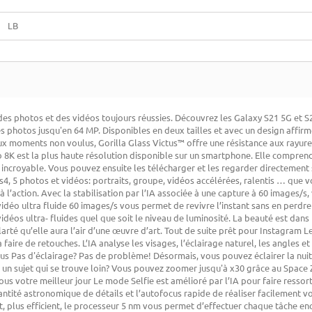
LB
es photos et des vidéos toujours réussies. Découvrez les Galaxy S21 5G et S2
 photos jusqu'en 64 MP. Disponibles en deux tailles et avec un design affirmé
ux moments non voulus, Gorilla Glass Victus™ offre une résistance aux rayure
8K est la plus haute résolution disponible sur un smartphone. Elle comprend 
 incroyable. Vous pouvez ensuite les télécharger et les regarder directemen
s4, 5 photos et vidéos: portraits, groupe, vidéos accélérées, ralentis … que
 à l’action. Avec la stabilisation par l’IA associée à une capture à 60 images/
déo ultra fluide 60 images/s vous permet de revivre l’instant sans en perdr
éos ultra- fluides quel que soit le niveau de luminosité. La beauté est dans
rté qu’elle aura l’air d’une œuvre d’art. Tout de suite prêt pour Instagram Le
aire de retouches. L’IA analyse les visages, l’éclairage naturel, les angles et l
 vous Pas d'éclairage? Pas de problème! Désormais, vous pouvez éclairer la nuit
oler un sujet qui se trouve loin? Vous pouvez zoomer jusqu'à x30 grâce au Spa
 votre meilleur jour Le mode Selfie est amélioré par l’IA pour faire ressorti
ntité astronomique de détails et l’autofocus rapide de réaliser facilement v
ent, plus efficient, le processeur 5 nm vous permet d’effectuer chaque tâche 