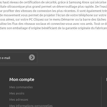
s haut niveau de certification de sécurité, grâce à Samsung Knox qui sécuris
itale ultrasonique plus grand permet un déverrouillage plus rapide. De l’eau?
 profiter des vitesses de connexion les plus récentes. Il sont également très
r de mouvement vous permet de projeter l’écran de votre téléphone sur votre
ous aimez, sur votre PC Cliquez sur le menu Démarrer ou la barre des tâches
sultez les flux des réseaux sociaux et connectez-vous avec vos amis. Tout ce
 dans son emballage d'origine bénéficiant de la garantie originale du fabric
Mon compte
Mes commandes
Mes avoirs
Mes adresses
Mes informations personnelles