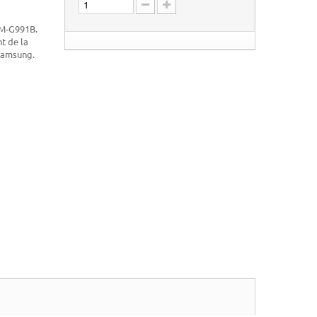
M-G991B.
t de la
 Samsung.