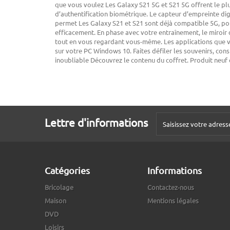
que vous voulez Les Galaxy S21 5G et S21 5G offrent le plu
d’authentification biométrique. Le capteur d’empreinte dig
permet Les Galaxy S21 et S21 sont déjà compatible 5G, pour
efficacement. En phase avec votre entraînement, le miroi
tout en vous regardant vous-même. Les applications que v
sur votre PC Windows 10. Faites défiler les souvenirs, con
inoubliable Découvrez le contenu du coffret. Produit neuf
Lettre d'informations
Catégories
Informations
Bricolage
Contactez-nous
Maison
Mentions légales
DVD
Loisirs