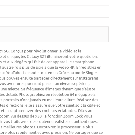
1 5G. Conçus pour révolutionner la vidéo et la
 et unique, les Galaxy S21 illumineront votre quotidien.
s et aux dégâts qui fait de cet appareil le smartphone
quatre fois plus de pixels que la vidéo 4K. Enregistrez en
t sur YouTube. Le mode tout-en-un Grâce au mode Single
 vous pouvez ensuite partager directement sur Instagram!
s, vos aventures pourront passer au niveau supérieur,
e une miette. Sa fréquence d’images dynamique s’ajuste
 les détails Photographiez en résolution 64 mégapixels
s portraits n’ont jamais eu meilleure allure. Réalisez des
es directions: elle s’assure que votre sujet soit la cible et
 et la capturer avec des couleurs éclatantes. Dites au
ce Zoom. Au dessus de x30, la fonction Zoom Lock vous
r vos traits avec des couleurs réalistes et authentiques.
os meilleures photos. Découvrez le processeur le plus
encore plus rapidement et avec précision. Ne partagez que ce