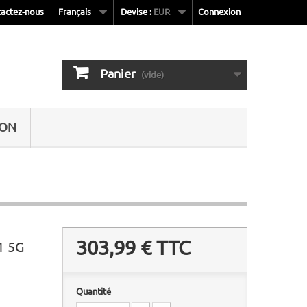
actez-nous
Français
Devise :
EUR
Connexion
Panier
(vide)
SON
303,99 €
TTC
1 5G
Quantité