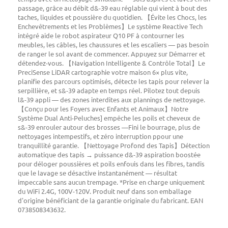
passage, grâce au débit d&-39 eau réglable qui vient à bout des
taches, liquides et poussière du quotidien. 【Évite les Chocs, les
Enchevêtrements et les Problèmes】Le système Reactive Tech
intégré aide le robot aspirateur Q10 PF à contourner les
meubles, les câbles, les chaussures et les escaliers — pas besoin
de ranger le sol avant de commencer. Appuyez sur Démarrer et
détendez-vous. 【Navigation Intelligente & Contrôle Total】Le
PreciSense LiDAR cartographie votre maison 6× plus vite,
planifie des parcours optimisés, détecte les tapis pour relever la
serpillière, et s&-39 adapte en temps réel. Pilotez tout depuis
l&-39 appli — des zones interdites aux plannings de nettoyage.
【Conçu pour les Foyers avec Enfants et Animaux】Notre
Système Dual Anti-Peluches] empêche les poils et cheveux de
s&-39 enrouler autour des brosses —Fini le bourrage, plus de
nettoyages intempestifs, et zéro interruption ppour une
tranquillité garantie. 【Nettoyage Profond des Tapis】Détection
automatique des tapis → puissance d&-39 aspiration boostée
pour déloger poussières et poils enfouis dans les fibres, tandis
que le lavage se désactive instantanément — résultat
impeccable sans aucun trempage. *Prise en charge uniquement
du WiFi 2.4G, 100V-120V. Produit neuf dans son emballage
d'origine bénéficiant de la garantie originale du fabricant. EAN
0738508343632.