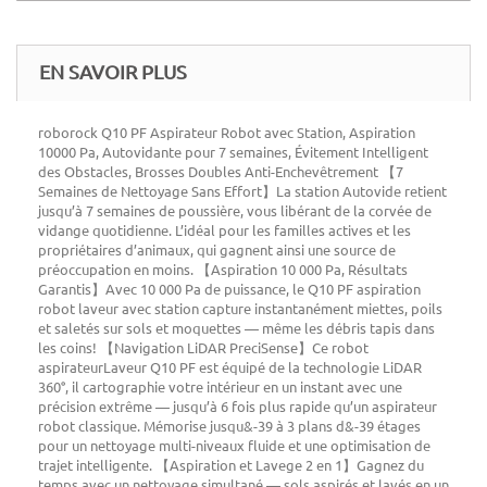
EN SAVOIR PLUS
roborock Q10 PF Aspirateur Robot avec Station, Aspiration
10000 Pa, Autovidante pour 7 semaines, Évitement Intelligent
des Obstacles, Brosses Doubles Anti-Enchevêtrement 【7
Semaines de Nettoyage Sans Effort】La station Autovide retient
jusqu’à 7 semaines de poussière, vous libérant de la corvée de
vidange quotidienne. L’idéal pour les familles actives et les
propriétaires d’animaux, qui gagnent ainsi une source de
préoccupation en moins. 【Aspiration 10 000 Pa, Résultats
Garantis】Avec 10 000 Pa de puissance, le Q10 PF aspiration
robot laveur avec station capture instantanément miettes, poils
et saletés sur sols et moquettes — même les débris tapis dans
les coins! 【Navigation LiDAR PreciSense】Ce robot
aspirateurLaveur Q10 PF est équipé de la technologie LiDAR
360°, il cartographie votre intérieur en un instant avec une
précision extrême — jusqu’à 6 fois plus rapide qu’un aspirateur
robot classique. Mémorise jusqu&-39 à 3 plans d&-39 étages
pour un nettoyage multi-niveaux fluide et une optimisation de
trajet intelligente. 【Aspiration et Lavege 2 en 1】Gagnez du
temps avec un nettoyage simultané — sols aspirés et lavés en un