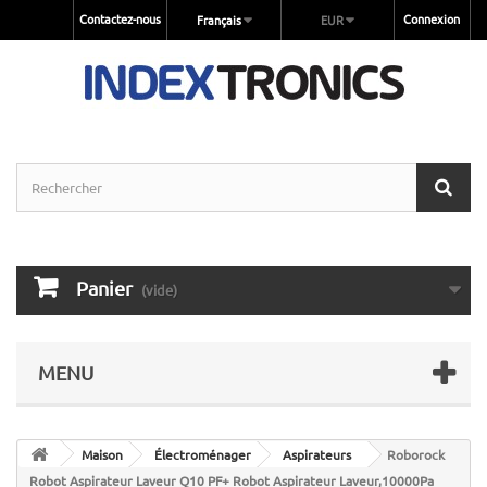
Contactez-nous
Connexion
Français
EUR
Panier
(vide)
MENU
Maison
Électroménager
Aspirateurs
Roborock
Robot Aspirateur Laveur Q10 PF+ Robot Aspirateur Laveur,10000Pa