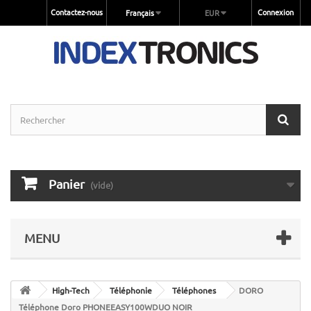
Contactez-nous
Connexion
Français
EUR
Panier
(vide)
MENU
High-Tech
Téléphonie
Téléphones
DORO
Téléphone Doro PHONEEASY100WDUO NOIR