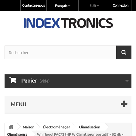
Contactez-nous
Connexion
Français
EUR
Panier
(vide)
MENU
Maison
Électroménager
Climatisation
Climatiseurs
Whirlpool PACF29HP W Climatiseur portatif - 62 db -